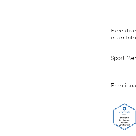
speci
Executiv
in ambito
alizza
Sport Me
zioni
Emotional