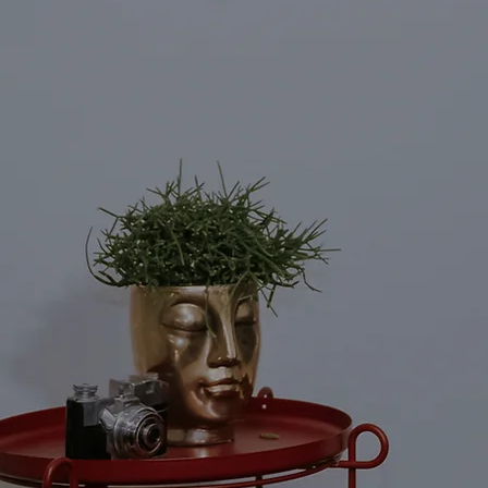
abbiamo una
nella
vita
ed
ogni cosa
,
se ben interpr
ci porta a
real