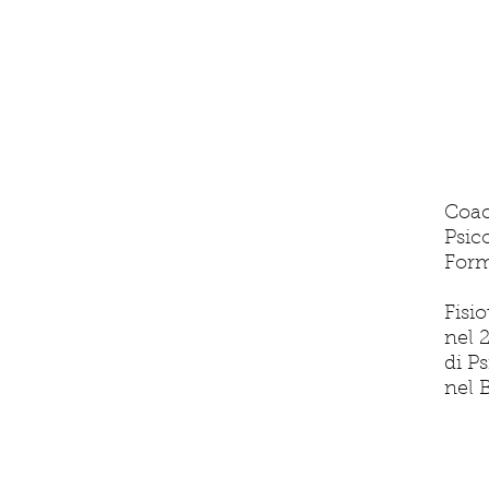
son
Coa
Psic
Form
Fisi
nel 
di P
nel 