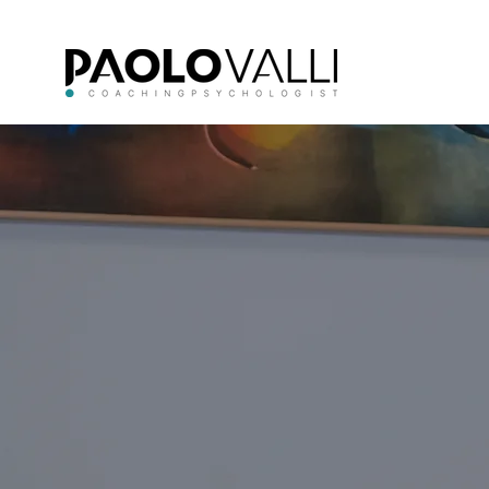
tutti
noi