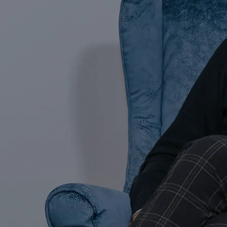
missione
etata,
izzarla
.