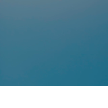
interagisco
stare bene
n
dell'uno e del
bensì il chia
fra le parti.