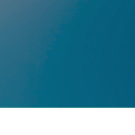
no
incessantemente.
on è la salute
l'altra
ro
equilibrio