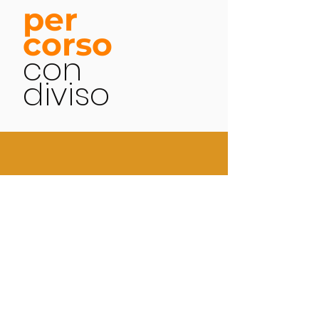
per
corso
con
diviso
"Da quando ho iniziato a
lavorare con Paolo riesco a
gestire meglio il lavoro di
preparazione, arrivo alle gare
più focalizzato e gestisco la
prestazione in modo più
lucida evitando molto
inconvenienti dovuti all'ansia
o alle distrazioni"