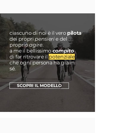
ciascuno di noi è il vero
pilota
dei propri
pensieri
e del
proprio
agire
.
a me il
bellissimo
compito
di far ritrovare il
potenziale
che ogni persona ha già in
sé.
SCOPRI IL MODELLO